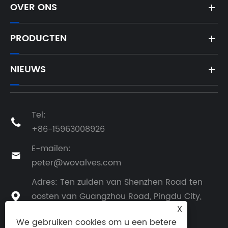
OVER ONS
PRODUCTEN
NIEUWS
Tel:

+86-15963008926
E-mailen:

peter@wovalves.com
Adres: Ten zuiden van Shenzhen Road ten
oosten van Guangzhou Road, Pingdu City,

X
provincie Qingdao, China
We gebruiken cookies om u een betere