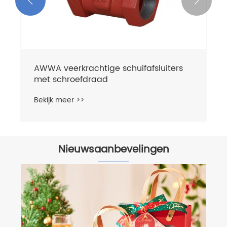


AWWA veerkrachtige schuifafsluiters
met schroefdraad
Bekijk meer >>
Nieuwsaanbevelingen
Qingdao Weilong Valve Co., Ltd.
lanceert Smart Energy Saving Valve
Project, baanbrekende groene
Bekijk meer >>