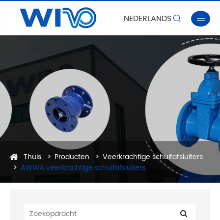
NEDERLANDS


Thuis
Producten
Veerkrachtige schuifafsluiters
AWWA veerkrachtige schuifafsluiters