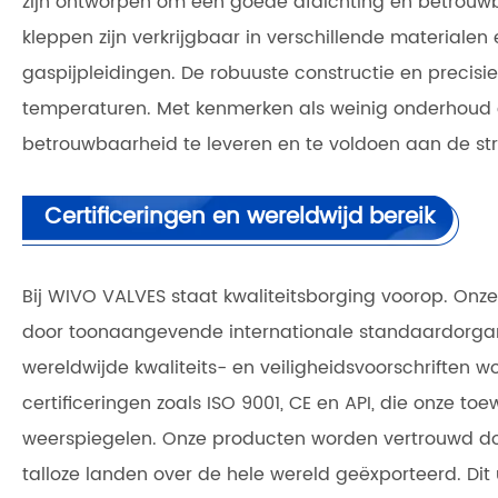
zijn ontworpen om een ​​goede afdichting en betrou
kleppen zijn verkrijgbaar in verschillende materialen
gaspijpleidingen. De robuuste constructie en preci
temperaturen. Met kenmerken als weinig onderhoud 
betrouwbaarheid te leveren en te voldoen aan de stre
Certificeringen en wereldwijd bereik
Bij WIVO VALVES staat kwaliteitsborging voorop. Onze
door toonaangevende internationale standaardorgan
wereldwijde kwaliteits- en veiligheidsvoorschriften w
certificeringen zoals ISO 9001, CE en API, die onze t
weerspiegelen. Onze producten worden vertrouwd do
talloze landen over de hele wereld geëxporteerd. Dit