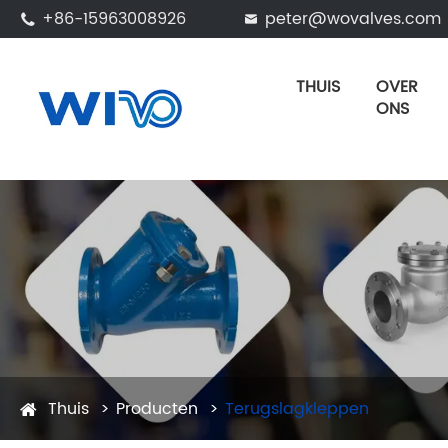
+86-15963008926
peter@wovalves.com


THUIS
OVER
ONS
Thuis
Producten
Terugslagkleppen