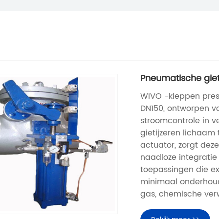
Pneumatische giet
WIVO -kleppen pres
DN150, ontworpen vo
stroomcontrole in v
gietijzeren lichaa
actuator, zorgt deze
naadloze integratie
toepassingen die e
minimaal onderhoud v
gas, chemische ver