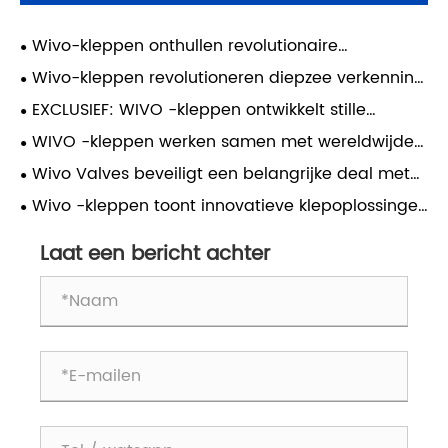
Wivo-kleppen onthullen revolutionaire
corrosiebestendige klep voor extreme
Wivo-kleppen revolutioneren diepzee verkenning
omgevingen
met titaniumlegeringskleppen voor extreme
EXCLUSIEF: WIVO -kleppen ontwikkelt stille
diepten
kleptechnologie om stedelijke lawaaivervuiling te
WIVO -kleppen werken samen met wereldwijde
bestrijden
energie -reuzen om de ontwikkeling van
Wivo Valves beveiligt een belangrijke deal met
waterstofinfrastructuur te versnellen
de Zuid -Amerikaanse Trade Expo -klant voor
Wivo -kleppen toont innovatieve klepoplossingen
gietijzeren mesgatkleppen
op de 137e Canton Fair
Laat een bericht achter