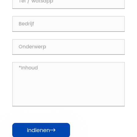
indienen
