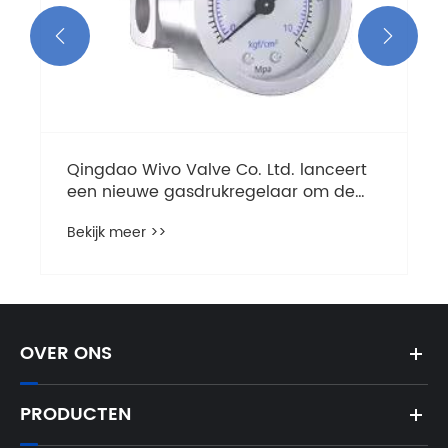


Qingdao Wivo Valve Co. Ltd. lanceert
een nieuwe gasdrukregelaar om de
prestaties van de industriële
Bekijk meer >>
gasbeheersing te verbeteren
OVER ONS
PRODUCTEN