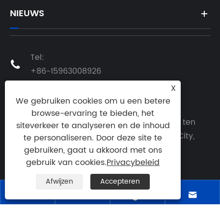
NIEUWS
Tel:

+86-15963008926
X
E-mailen:

We gebruiken cookies om u een betere
peter@wovalves.com
browse-ervaring te bieden, het
Adres: Ten zuiden van Shenzhen Road ten
siteverkeer te analyseren en de inhoud
oosten van Guangzhou Road, Pingdu City,

te personaliseren. Door deze site te
provincie Qingdao, China
gebruiken, gaat u akkoord met ons
gebruik van cookies.
Privacybeleid
Afwijzen
Accepteren



