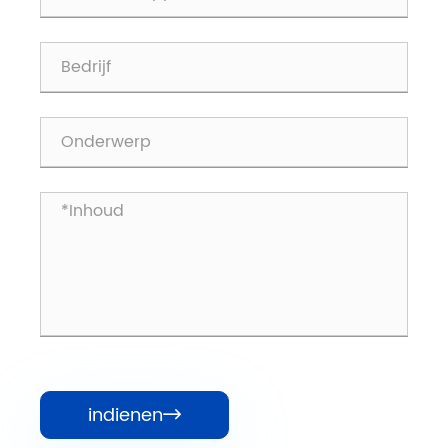
indienen
