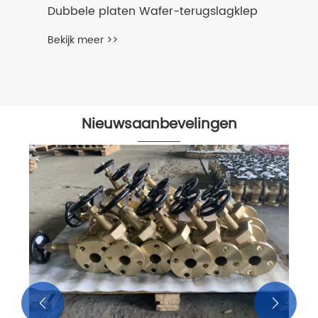
r-terugslagklep
Nieuwsaanbevelingen
Wivo Valves Co., Ltd. - Uw
betrouwbare kleppartner!
Bekijk meer >>

