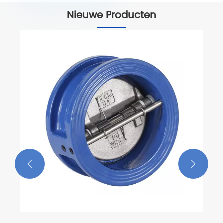
Nieuwe Producten
Gietijzeren meskantafsluit
stijgende steel
Bekijk meer >>

