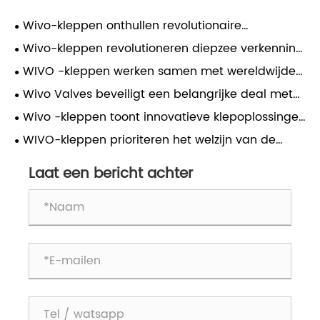
Wivo-kleppen onthullen revolutionaire
corrosiebestendige klep voor extreme
Wivo-kleppen revolutioneren diepzee verkenning
omgevingen
met titaniumlegeringskleppen voor extreme
WIVO -kleppen werken samen met wereldwijde
diepten
energie -reuzen om de ontwikkeling van
Wivo Valves beveiligt een belangrijke deal met
waterstofinfrastructuur te versnellen
de Zuid -Amerikaanse Trade Expo -klant voor
Wivo -kleppen toont innovatieve klepoplossingen
gietijzeren mesgatkleppen
op de 137e Canton Fair
WIVO-kleppen prioriteren het welzijn van de
werknemers met pre-arbeidsdag voorveeruitje
Laat een bericht achter