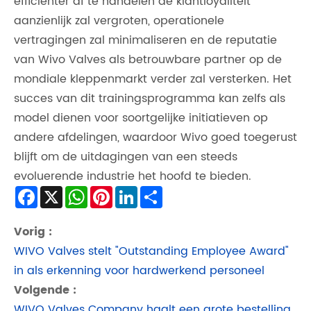
efficiënter af te handelen de klantloyaliteit
aanzienlijk zal vergroten, operationele
vertragingen zal minimaliseren en de reputatie
van Wivo Valves als betrouwbare partner op de
mondiale kleppenmarkt verder zal versterken. Het
succes van dit trainingsprogramma kan zelfs als
model dienen voor soortgelijke initiatieven op
andere afdelingen, waardoor Wivo goed toegerust
blijft om de uitdagingen van een steeds
evoluerende industrie het hoofd te bieden.
Facebook
X
WhatsApp
Pinterest
LinkedIn
Share
Vorig :
WIVO Valves stelt "Outstanding Employee Award"
in als erkenning voor hardwerkend personeel
Volgende :
WIVO Valves Company haalt een grote bestelling