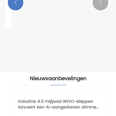


Terugslagkleppen
Bekijk meer >>
Nieuwsaanbevelingen