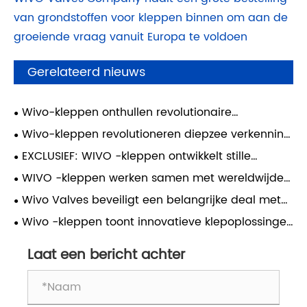
van grondstoffen voor kleppen binnen om aan de
groeiende vraag vanuit Europa te voldoen
Gerelateerd nieuws
Wivo-kleppen onthullen revolutionaire
corrosiebestendige klep voor extreme
Wivo-kleppen revolutioneren diepzee verkenning
omgevingen
met titaniumlegeringskleppen voor extreme
EXCLUSIEF: WIVO -kleppen ontwikkelt stille
diepten
kleptechnologie om stedelijke lawaaivervuiling te
WIVO -kleppen werken samen met wereldwijde
bestrijden
energie -reuzen om de ontwikkeling van
Wivo Valves beveiligt een belangrijke deal met
waterstofinfrastructuur te versnellen
de Zuid -Amerikaanse Trade Expo -klant voor
Wivo -kleppen toont innovatieve klepoplossingen
gietijzeren mesgatkleppen
op de 137e Canton Fair
Laat een bericht achter