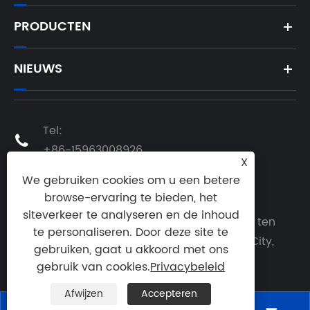
PRODUCTEN
NIEUWS
Tel:

+86-15963008926
X
E-mailen:
We gebruiken cookies om u een betere

peter@wovalves.com
browse-ervaring te bieden, het
siteverkeer te analyseren en de inhoud
Adres: Ten zuiden van Shenzhen Road ten
te personaliseren. Door deze site te
oosten van Guangzhou Road, Pingdu City,

gebruiken, gaat u akkoord met ons
provincie Qingdao, China
gebruik van cookies.
Privacybeleid
Afwijzen
Accepteren