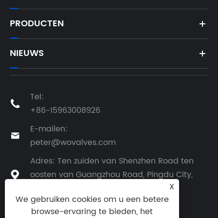
PRODUCTEN
NIEUWS
Tel:

+86-15963008926
E-mailen:

peter@wovalves.com
Adres: Ten zuiden van Shenzhen Road ten
oosten van Guangzhou Road, Pingdu City,

X
provincie Qingdao, China
We gebruiken cookies om u een betere
browse-ervaring te bieden, het