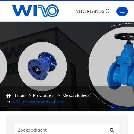
NEDERLANDS


Thuis
Producten
Mesafsluiters
NRS-messchuifafsluiters