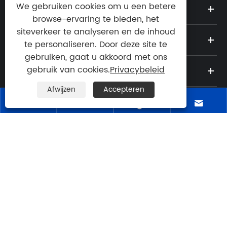
We gebruiken cookies om u een betere
OVER ONS
browse-ervaring te bieden, het
siteverkeer te analyseren en de inhoud
PRODUCTEN
te personaliseren. Door deze site te
gebruiken, gaat u akkoord met ons
gebruik van cookies.
Privacybeleid
NIEUWS
Afwijzen
Accepteren




Tel:

+86-15963008926
E-mailen:

peter@wovalves.com
Adres: Ten zuiden van Shenzhen Road ten
oosten van Guangzhou Road, Pingdu City,

provincie Qingdao, China