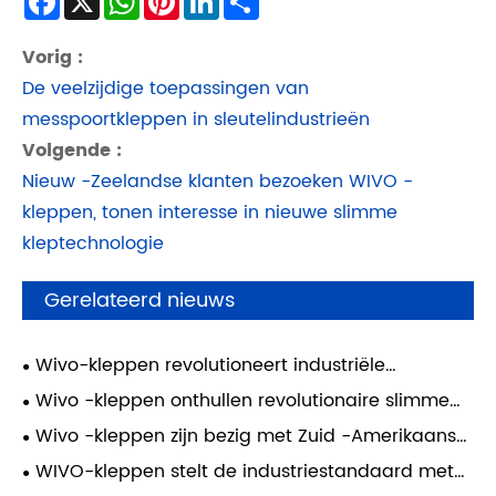
Vorig :
De veelzijdige toepassingen van
messpoortkleppen in sleutelindustrieën
Volgende :
Nieuw -Zeelandse klanten bezoeken WIVO -
kleppen, tonen interesse in nieuwe slimme
kleptechnologie
Gerelateerd nieuws
Wivo-kleppen revolutioneert industriële
veiligheid met AI-aangedreven slimme kleppen
Wivo -kleppen onthullen revolutionaire slimme
kleptechnologie om de wereldwijde
Wivo -kleppen zijn bezig met Zuid -Amerikaanse
energietransitie te versnellen
klanten bij Canton Fair, potentiële klepaanbods
WIVO-kleppen stelt de industriestandaard met
samenwerking in uitvoering