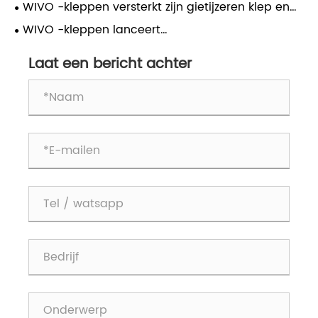
hoogwaardige, kosteneffectieve gietijzeren
WIVO -kleppen versterkt zijn gietijzeren klep en
mesgoortkleppen
terugslagklepproductlijn, die de markt voor
WIVO -kleppen lanceert
industriële stroomcontrole leidt in 2025
doorbraaktoigingstechnologie om het
Amerikaanse tariefeffect tegen te gaan
Laat een bericht achter