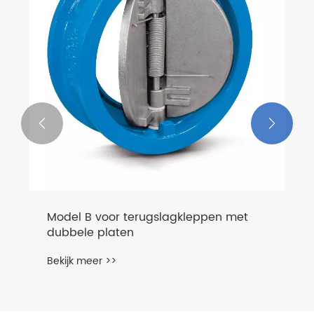


Terugslagklep met enkele kogel
Bekijk meer >>