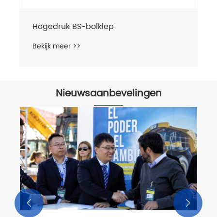
Nieuwsaanbevelingen
Vrolijk kerstfeest — Wivo Valves Co.
Ltd.
Bekijk meer >>

