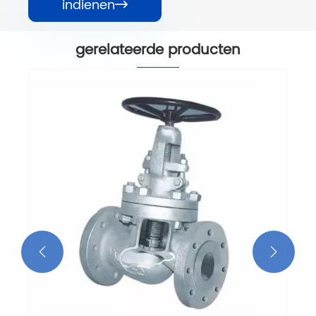
indienen

gerelateerde producten
Standaard bolkleppen
Bekijk meer >>

